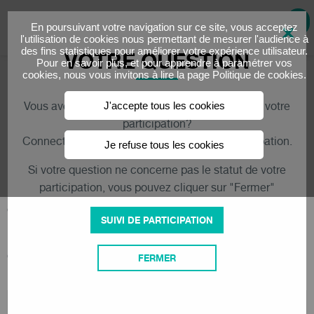
×
En poursuivant votre navigation sur ce site, vous acceptez
l'utilisation de cookies nous permettant de mesurer l'audience à
VOTRE QUESTION
des fins statistiques pour améliorer votre expérience utilisateur.
Pour en savoir plus, et pour apprendre à paramétrer vos
cookies, nous vous invitons à lire la page
Politique de cookies
.
Contact
Vous avez une question concernant le statut de votre
J'accepte tous les cookies
participation?
Pour toute demande concernant une offre ou votre suivi de
Connectez-vous et consultez le suivi de participation.
Je refuse tous les cookies
participation,
Si votre question ne concerne pas le statut de votre
vous pouvez nous contacter en utilisant ce formulaire de
participation, vous pouvez cliquer sur "Fermer"
contact
ou par téléphone au 01 76 49 76 14 (de 9h à 17h du lundi au
SUIVI DE PARTICIPATION
vendredi - prix d'un appel normal).
Civilité*
FERMER
Madame
Monsieur
Nom*